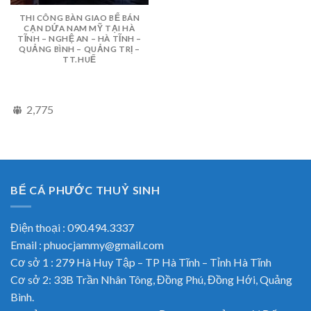
THI CÔNG BÀN GIAO BỂ BÁN
CẠN DỨA NAM MỸ TẠI HÀ
TĨNH – NGHỆ AN – HÀ TĨNH –
QUẢNG BÌNH – QUẢNG TRỊ –
TT.HUẾ
2,775
BỂ CÁ PHƯỚC THUỶ SINH
Điện thoại : 090.494.3337
Email : phuocjammy@gmail.com
Cơ sở 1 : 279 Hà Huy Tập – TP Hà Tĩnh – Tỉnh Hà Tĩnh
Cơ sở 2: 33B Trần Nhân Tông, Đồng Phú, Đồng Hới, Quảng
Bình.