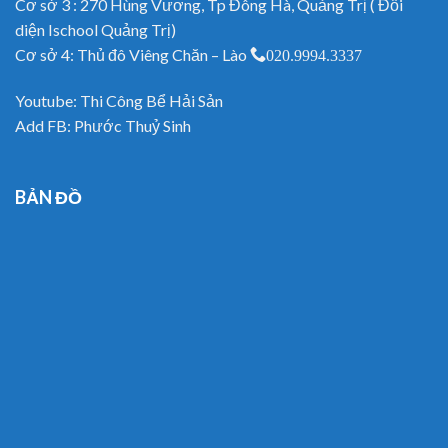
Cơ sở 3 : 270 Hùng Vương, Tp Đông Hà, Quảng Trị ( Đối
diện Ischool Quảng Trị)
Cơ sở 4: Thủ đô Viêng Chăn – Lào
020.9994.3337
Youtube:
Thi Công Bể Hải Sản
Add FB:
Phước Thuỷ Sinh
BẢN ĐỒ