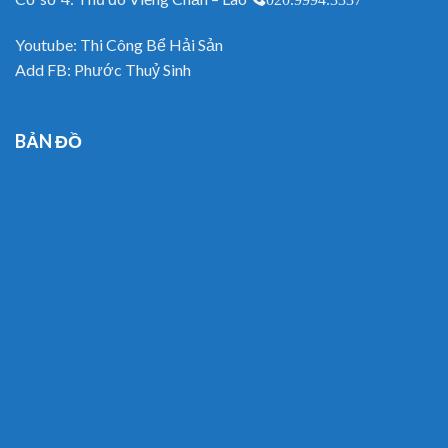
Youtube:
Thi Công Bể Hải Sản
Add FB:
Phước Thuỷ Sinh
BẢN ĐỒ