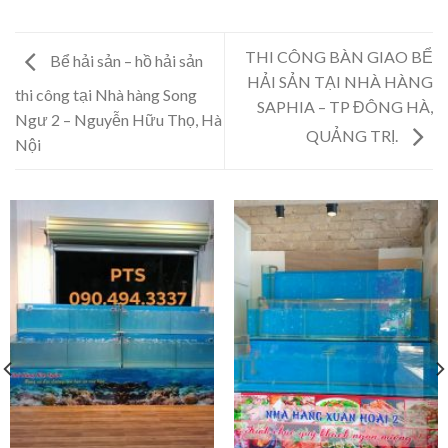
THI CÔNG BÀN GIAO BỂ
Bể hải sản – hồ hải sản
HẢI SẢN TẠI NHÀ HÀNG
thi công tại Nhà hàng Song
SAPHIA – TP ĐÔNG HÀ,
Ngư 2 – Nguyễn Hữu Thọ, Hà
QUẢNG TRỊ.
Nội