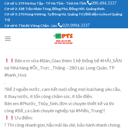
090.494.3337
Skip
Cơ sở 1: 279 Hà Huy Tập - TP Hà Tĩnh - Tỉnh Hà Tĩnh
Cơ sở 2: 33B Trần Nhân Tông, Đồng Phú, Đồng Hới, Quảng Bình.
to
Cơ sở 3: 270 Hùng Vương, Tp Đông Hà, Quảng Trị ( Đối diện Ischool Quảng
content
Trị)
020.9994.3337
Cơ sở 4: Thủ đô Viêng Chăn - Lào
Bên e m vừa #Bàn_Giao thêm 1 hệ thống bể #HẢI_SẢN
taị Nhà hàng #Ốc_Trực _Thăng – 280 Lạc Long Quân, TP
#hanh_Hoá
.
?Bể 2 nguồn nước, cam kết nuôi sống mọi loại hàng yêu cầu,
ít thay nước, ít tốn công chăm sóc, ít tốn điện.
Bên em #Phước_Thủy_Sinh, đơn vị chuyên thiết kế và thi
công #Bể_cá cảnh chuyên nghiệp tại #Miền_Trung!!
Ưu điểm:
? Thi công nhanh gọn, hậu mãi lâu dài, bảo hành nhanh chóng.