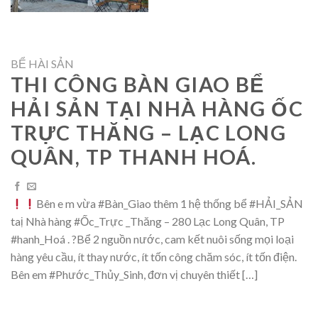
BỂ HÀI SẢN
THI CÔNG BÀN GIAO BỂ
HẢI SẢN TẠI NHÀ HÀNG ỐC
TRỰC THĂNG – LẠC LONG
QUÂN, TP THANH HOÁ.
Bên e m vừa #Bàn_Giao thêm 1 hệ thống bể #HẢI_SẢN
taị Nhà hàng #Ốc_Trực _Thăng – 280 Lạc Long Quân, TP
#hanh_Hoá . ?Bể 2 nguồn nước, cam kết nuôi sống mọi loại
hàng yêu cầu, ít thay nước, ít tốn công chăm sóc, ít tốn điện.
Bên em #Phước_Thủy_Sinh, đơn vị chuyên thiết […]