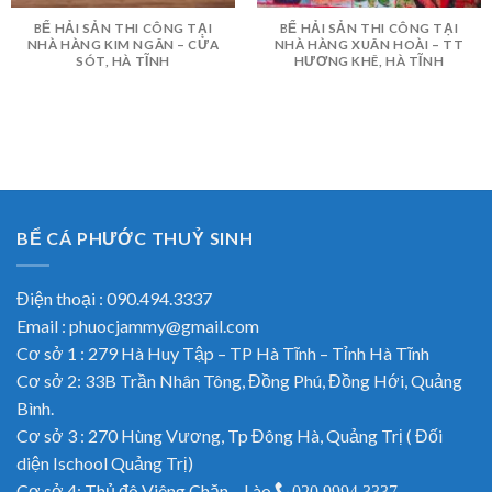
BỂ HẢI SẢN THI CÔNG TẠI
BỂ HẢI SẢN THI CÔNG TẠI
NHÀ HÀNG KIM NGÂN – CỬA
NHÀ HÀNG XUÂN HOÀI – TT
SÓT, HÀ TĨNH
HƯƠNG KHÊ, HÀ TĨNH
BỂ CÁ PHƯỚC THUỶ SINH
Điện thoại : 090.494.3337
Email : phuocjammy@gmail.com
Cơ sở 1 : 279 Hà Huy Tập – TP Hà Tĩnh – Tỉnh Hà Tĩnh
Cơ sở 2: 33B Trần Nhân Tông, Đồng Phú, Đồng Hới, Quảng
Bình.
Cơ sở 3 : 270 Hùng Vương, Tp Đông Hà, Quảng Trị ( Đối
diện Ischool Quảng Trị)
Cơ sở 4: Thủ đô Viêng Chăn – Lào
020.9994.3337