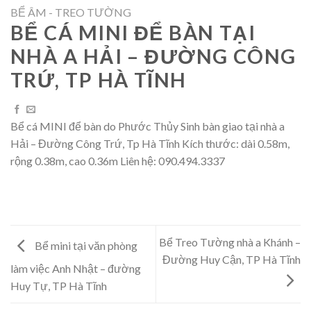
BỂ ÂM - TREO TƯỜNG
BỂ CÁ MINI ĐỂ BÀN TẠI
NHÀ A HẢI – ĐƯỜNG CÔNG
TRỨ, TP HÀ TĨNH
Bể cá MINI để bàn do Phước Thủy Sinh bàn giao tại nhà a
Hải – Đường Công Trứ, Tp Hà Tĩnh Kích thước: dài 0.58m,
rộng 0.38m, cao 0.36m Liên hệ: 090.494.3337
Bể Treo Tường nhà a Khánh –
Bể mini tại văn phòng
Đường Huy Cận, TP Hà Tĩnh
làm việc Anh Nhật – đường
Huy Tự, TP Hà Tĩnh