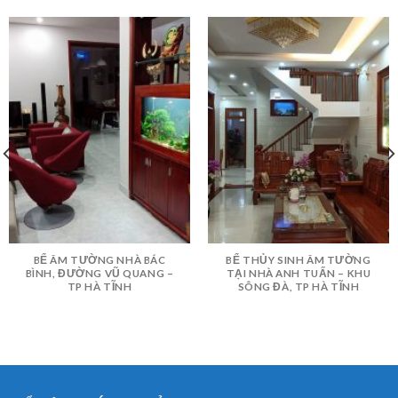
BỂ ÂM TƯỜNG NHÀ BÁC
BỂ THỦY SINH ÂM TƯỜNG
BÌNH, ĐƯỜNG VŨ QUANG –
TẠI NHÀ ANH TUẤN – KHU
TP HÀ TĨNH
SÔNG ĐÀ, TP HÀ TĨNH