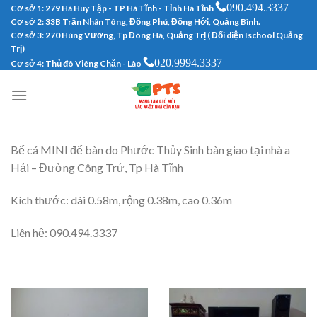
090.494.3337
Skip
Cơ sở 1: 279 Hà Huy Tập - TP Hà Tĩnh - Tỉnh Hà Tĩnh
Cơ sở 2: 33B Trần Nhân Tông, Đồng Phú, Đồng Hới, Quảng Bình.
to
Cơ sở 3: 270 Hùng Vương, Tp Đông Hà, Quảng Trị ( Đối diện Ischool Quảng
content
Trị)
020.9994.3337
Cơ sở 4: Thủ đô Viêng Chăn - Lào
Bể cá MINI để bàn do Phước Thủy Sinh bàn giao tại nhà a
Hải – Đường Công Trứ, Tp Hà Tĩnh
Kích thước: dài 0.58m, rộng 0.38m, cao 0.36m
Liên hệ: 090.494.3337