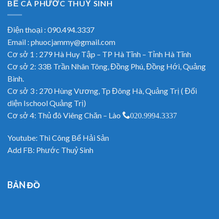
BỂ CÁ PHƯỚC THUỶ SINH
Điện thoại : 090.494.3337
Email : phuocjammy@gmail.com
Cơ sở 1 : 279 Hà Huy Tập – TP Hà Tĩnh – Tỉnh Hà Tĩnh
Cơ sở 2: 33B Trần Nhân Tông, Đồng Phú, Đồng Hới, Quảng
Bình.
Cơ sở 3 : 270 Hùng Vương, Tp Đông Hà, Quảng Trị ( Đối
diện Ischool Quảng Trị)
Cơ sở 4: Thủ đô Viêng Chăn – Lào
020.9994.3337
Youtube:
Thi Công Bể Hải Sản
Add FB:
Phước Thuỷ Sinh
BẢN ĐỒ