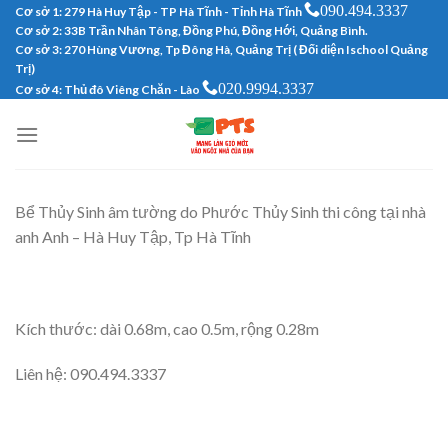
090.494.3337
Skip
Cơ sở 1: 279 Hà Huy Tập - TP Hà Tĩnh - Tỉnh Hà Tĩnh
Cơ sở 2: 33B Trần Nhân Tông, Đồng Phú, Đồng Hới, Quảng Bình.
to
Cơ sở 3: 270 Hùng Vương, Tp Đông Hà, Quảng Trị ( Đối diện Ischool Quảng
content
Trị)
020.9994.3337
Cơ sở 4: Thủ đô Viêng Chăn - Lào
Bể Thủy Sinh âm tường do Phước Thủy Sinh thi công tại nhà
anh Anh – Hà Huy Tập, Tp Hà Tĩnh
Kích thước: dài 0.68m, cao 0.5m, rộng 0.28m
Liên hệ: 090.494.3337