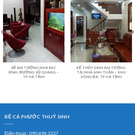
BỂ ÂM TƯỜNG NHÀ BÁC
BỂ THỦY SINH ÂM TƯỜNG
BÌNH, ĐƯỜNG VŨ QUANG –
TẠI NHÀ ANH TUẤN – KHU
TP HÀ TĨNH
SÔNG ĐÀ, TP HÀ TĨNH
BỂ CÁ PHƯỚC THUỶ SINH
Điện thoại : 090.494.3337