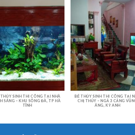
 THỦY SINH THI CÔNG TẠI NHÀ
BỂ THỦY SINH THI CÔNG TẠI 
H SÁNG – KHU SÔNG ĐÀ, TP HÀ
CHỊ THỦY – NGẢ 3 CẢNG VŨ
TĨNH
ÁNG, KỲ ANH