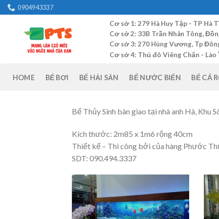
Skip
0904943337
to
Cơ sở 1: 279 Hà Huy Tập - TP Hà T
content
Cơ sở 2: 33B Trần Nhân Tông, Đồn
Cơ sở 3: 270 Hùng Vương, Tp Đông 
Cơ sở 4: Thủ đô Viêng Chăn - Lào
HOME
BỂ BƠI
BỂ HẢI SẢN
BỂ NƯỚC BIỂN
BỂ CÁ 
Bể Thủy Sinh bàn giao tại nhà anh Hà, Khu 
Kích thước: 2m85 x 1m6 rộng 40cm
Thiết kế – Thi công bởi của hàng Phước Th
SDT: 090.494.3337