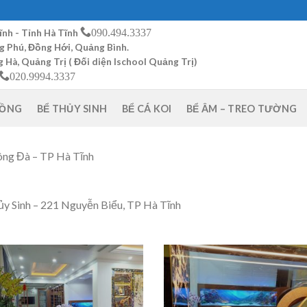
090.494.3337
ĩnh - Tỉnh Hà Tĩnh
g Phú, Đồng Hới, Quảng Bình.
Hà, Quảng Trị ( Đối diện Ischool Quảng Trị)
020.9994.3337
RỒNG
BỂ THỦY SINH
BỂ CÁ KOI
BỂ ÂM – TREO TƯỜNG
Sông Đà – TP Hà Tĩnh
ủy Sinh – 221 Nguyễn Biểu, TP Hà Tĩnh