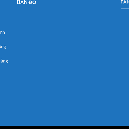
BẢN ĐỒ
FA
ỉnh
ồng
uảng