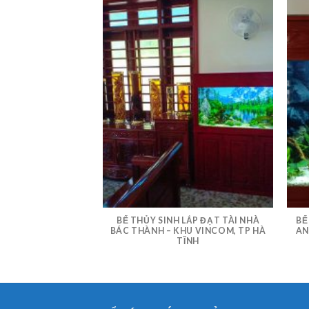
 THỦY SINH CHO
BỂ THỦY SINH LẮP ĐẠT TÀI NHÀ
BỂ
LỘC, CAN LỘC, HÀ
BÁC THÀNH – KHU VINCOM, TP HÀ
AN
ĨNH
TĨNH