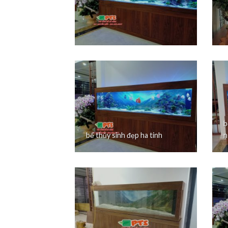
b
bể thủy sinh đẹp ha tinh
n