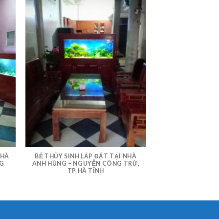
NHÀ
BỂ THỦY SINH LẮP ĐẶT TẠI NHÀ
NG
ANH HÙNG – NGUYỄN CÔNG TRỨ,
TP HÀ TĨNH