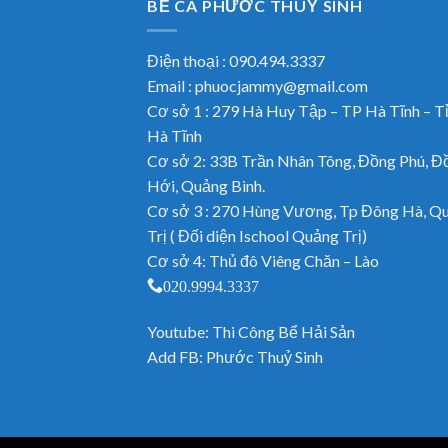
BỂ CÁ PHƯỚC THUỶ SINH
Điện thoại : 090.494.3337
Email : phuocjammy@gmail.com
Cơ sở 1 : 279 Hà Huy Tập – TP Hà Tĩnh – T
Hà Tĩnh
Cơ sở 2: 33B Trần Nhân Tông, Đồng Phú, Đ
Hới, Quảng Bình.
Cơ sở 3 : 270 Hùng Vương, Tp Đông Hà, Q
Trị ( Đối diện Ischool Quảng Trị)
Cơ sở 4: Thủ đô Viêng Chăn – Lào
020.9994.3337
Youtube:
Thi Công Bể Hải Sản
Add FB:
Phước Thuỷ Sinh