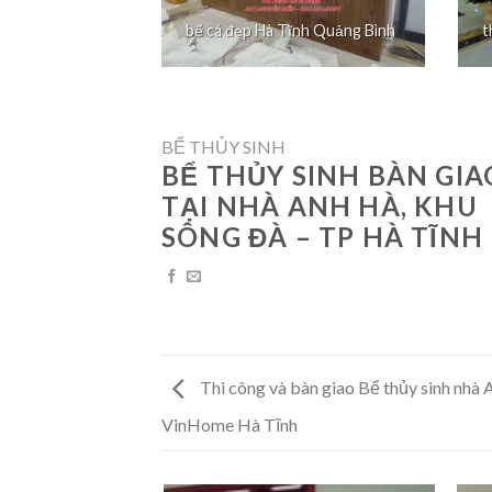
bể cá đẹp Hà Tĩnh Quảng Bình
t
BỂ THỦY SINH
BỂ THỦY SINH BÀN GIA
TẠI NHÀ ANH HÀ, KHU
SÔNG ĐÀ – TP HÀ TĨNH
Thi công và bàn giao Bể thủy sinh nhà 
VinHome Hà Tĩnh