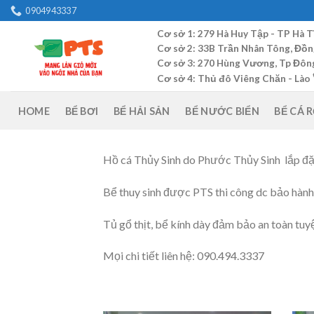
Skip
0904943337
to
Cơ sở 1: 279 Hà Huy Tập - TP Hà T
content
Cơ sở 2: 33B Trần Nhân Tông, Đồn
Cơ sở 3: 270 Hùng Vương, Tp Đông 
Cơ sở 4: Thủ đô Viêng Chăn - Lào
HOME
BỂ BƠI
BỂ HẢI SẢN
BỂ NƯỚC BIỂN
BỂ CÁ 
Hồ cá Thủy Sinh do Phước Thủy Sinh lắp đặ
Bể thuy sinh được PTS thi công dc bảo hành 
Tủ gổ thịt, bể kính dày đảm bảo an toàn tuy
Mọi chi tiết liên hệ: 090.494.3337