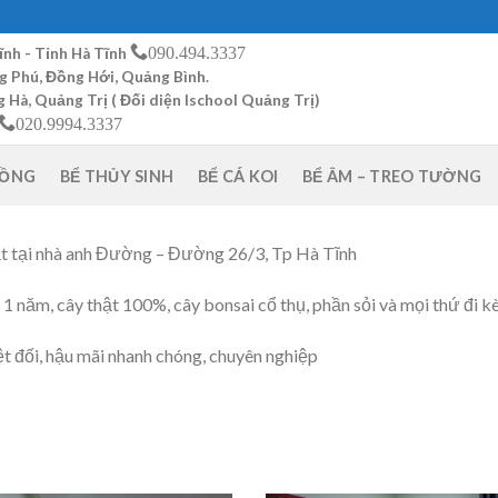
090.494.3337
ĩnh - Tỉnh Hà Tĩnh
g Phú, Đồng Hới, Quảng Bình.
Hà, Quảng Trị ( Đối diện Ischool Quảng Trị)
020.9994.3337
RỒNG
BỂ THỦY SINH
BỂ CÁ KOI
BỂ ÂM – TREO TƯỜNG
t tại nhà anh Đường – Đường 26/3, Tp Hà Tĩnh
1 năm, cây thật 100%, cây bonsai cổ thụ, phần sỏi và mọi thứ đi k
ệt đối, hậu mãi nhanh chóng, chuyên nghiệp