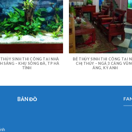
 THỦY SINH THI CÔNG TẠI NHÀ
BỂ THỦY SINH THI CÔNG TẠI 
H SÁNG – KHU SÔNG ĐÀ, TP HÀ
CHỊ THỦY – NGẢ 3 CẢNG VŨ
TĨNH
ÁNG, KỲ ANH
BẢN ĐỒ
FA
ỉnh