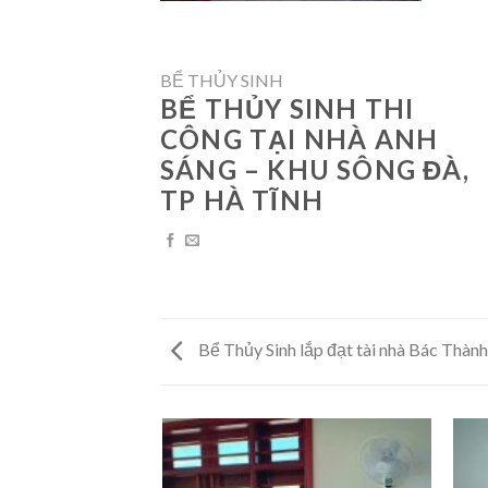
BỂ THỦY SINH
BỂ THỦY SINH THI
CÔNG TẠI NHÀ ANH
SÁNG – KHU SÔNG ĐÀ,
TP HÀ TĨNH
Bể Thủy Sinh lắp đạt tài nhà Bác Thàn