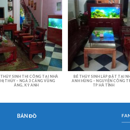
 THỦY SINH THI CÔNG TẠI NHÀ
BỂ THỦY SINH LẮP ĐẶT TẠI N
HỊ THỦY – NGẢ 3 CẢNG VŨNG
ANH HÙNG – NGUYỄN CÔNG T
ÁNG, KỲ ANH
TP HÀ TĨNH
BẢN ĐỒ
FA