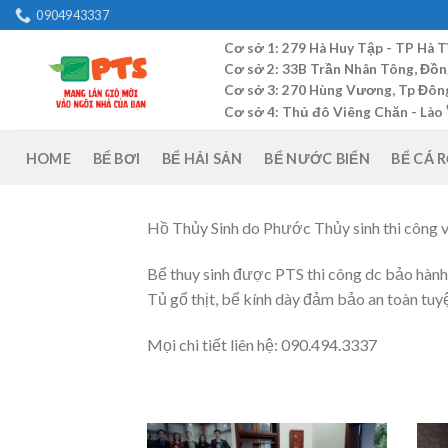
Skip
0904943337
to
Cơ sở 1: 279 Hà Huy Tập - TP Hà T
content
Cơ sở 2: 33B Trần Nhân Tông, Đồn
Cơ sở 3: 270 Hùng Vương, Tp Đông 
Cơ sở 4: Thủ đô Viêng Chăn - Lào
HOME
BỂ BƠI
BỂ HẢI SẢN
BỂ NƯỚC BIỂN
BỂ CÁ 
Hồ Thủy Sinh do Phước Thủy sinh thi công v
Bể thuy sinh được PTS thi công dc bảo hành 
Tủ gổ thịt, bể kính dày đảm bảo an toàn tuy
Mọi chi tiết liên hệ: 090.494.3337