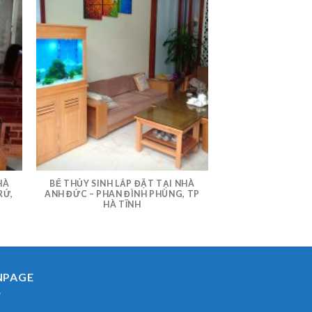
HÀ
BỂ THỦY SINH LẮP ĐẶT TẠI NHÀ
RỨ,
ANH ĐỨC – PHAN ĐÌNH PHÙNG, TP
HÀ TĨNH
NPAGE