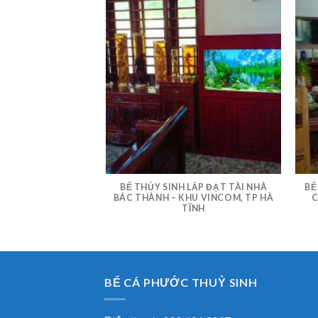
Á MINI CHO KHÁCH
BỂ THỦY SINH LẮP ĐẠT TÀI NHÀ
BỂ
 HÀ TĨNH
BÁC THÀNH – KHU VINCOM, TP HÀ
C
TĨNH
BỂ CÁ PHƯỚC THUỶ SINH