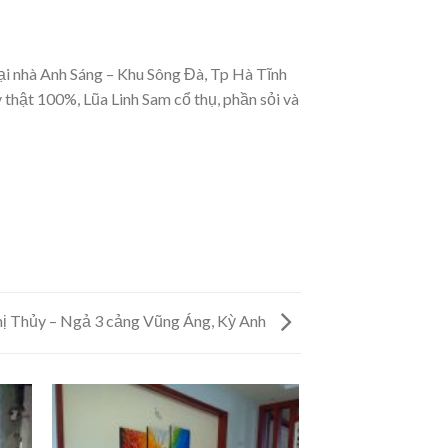
ại nhà Anh Sáng – Khu Sông Đà, Tp Hà Tĩnh
 thật 100%, Lũa Linh Sam cổ thụ, phần sỏi và
Chị Thủy – Ngả 3 cảng Vũng Áng, Kỳ Anh