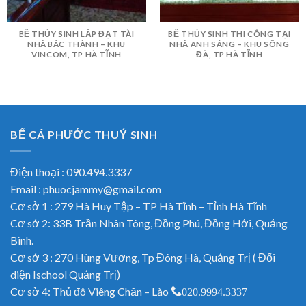
BỂ THỦY SINH LẮP ĐẠT TÀI
BỂ THỦY SINH THI CÔNG TẠI
NHÀ BÁC THÀNH – KHU
NHÀ ANH SÁNG – KHU SÔNG
VINCOM, TP HÀ TĨNH
ĐÀ, TP HÀ TĨNH
BỂ CÁ PHƯỚC THUỶ SINH
Điện thoại : 090.494.3337
Email : phuocjammy@gmail.com
Cơ sở 1 : 279 Hà Huy Tập – TP Hà Tĩnh – Tỉnh Hà Tĩnh
Cơ sở 2: 33B Trần Nhân Tông, Đồng Phú, Đồng Hới, Quảng
Bình.
Cơ sở 3 : 270 Hùng Vương, Tp Đông Hà, Quảng Trị ( Đối
diện Ischool Quảng Trị)
Cơ sở 4: Thủ đô Viêng Chăn – Lào
020.9994.3337