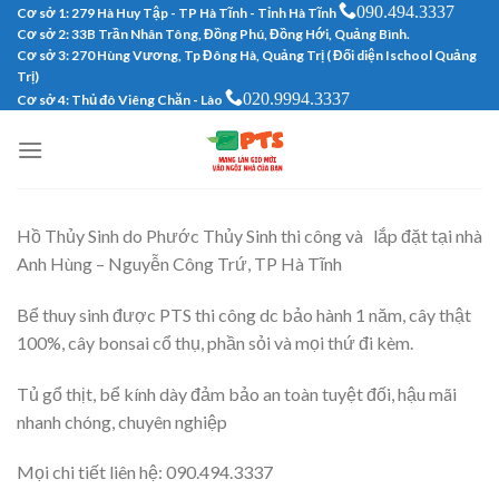
090.494.3337
Skip
Cơ sở 1: 279 Hà Huy Tập - TP Hà Tĩnh - Tỉnh Hà Tĩnh
Cơ sở 2: 33B Trần Nhân Tông, Đồng Phú, Đồng Hới, Quảng Bình.
to
Cơ sở 3: 270 Hùng Vương, Tp Đông Hà, Quảng Trị ( Đối diện Ischool Quảng
content
Trị)
020.9994.3337
Cơ sở 4: Thủ đô Viêng Chăn - Lào
Hồ Thủy Sinh do Phước Thủy Sinh thi công và lắp đặt tại nhà
Anh Hùng – Nguyễn Công Trứ, TP Hà Tĩnh
Bể thuy sinh được PTS thi công dc bảo hành 1 năm, cây thật
100%, cây bonsai cổ thụ, phần sỏi và mọi thứ đi kèm.
Tủ gổ thịt, bể kính dày đảm bảo an toàn tuyệt đối, hậu mãi
nhanh chóng, chuyên nghiệp
Mọi chi tiết liên hệ: 090.494.3337