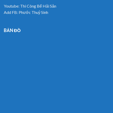
Youtube:
Thi Công Bể Hải Sản
Add FB:
Phước Thuỷ Sinh
BẢN ĐỒ