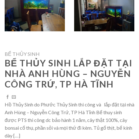
BỂ THỦY SINH
BỂ THỦY SINH LẮP ĐẶT TẠI
NHÀ ANH HÙNG – NGUYỄN
CÔNG TRỨ, TP HÀ TĨNH
Hồ Thủy Sinh do Phước Thủy Sinh thi công và lắp đặt tại nhà
Anh Hùng – Nguyễn Công Trứ, TP Hà Tĩnh Bể thuy sinh
được PTS thi công dc bảo hành 1 năm, cây thật 100%, cây
bonsai cổ thụ, phần sỏi và mọi thứ đi kèm. Tủ gổ thịt, bể kính
dày […]